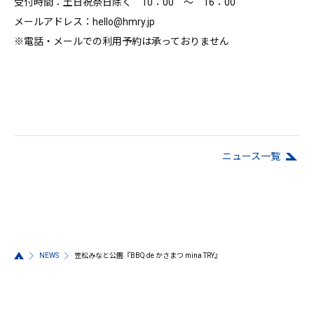
受付時間：土日祝祭日除く 10：00 ～ 16：00
メールアドレス：hello@hmry.jp
※電話・メールでの利用予約は承っておりません
ニュース⼀覧
NEWS
笠松みなと公園『BBQ de かさまつ mina TRY』